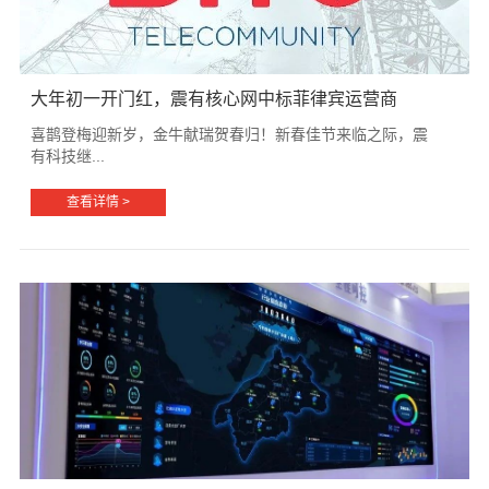
大年初一开门红，震有核心网中标菲律宾运营商
喜鹊登梅迎新岁，金牛献瑞贺春归！新春佳节来临之际，震
有科技继...
查看详情 >