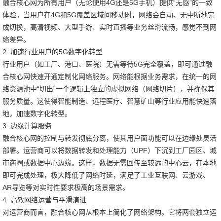
融合核心网为所有用户（无论使用4G还是5G手机）提供“无感”的一致
体验。当用户在4G和5G覆盖区域间移动时，网络会自动、无中断地完
成切换，高清视频、大型手游、实时直播等业务丝滑流畅，感觉不到网
络差异。
2. 加速行业用户的5G数字化转型
行业用户（如工厂、港口、医院）无需等待5G完全覆盖，即可通过融
合核心网快速开通定制化网络服务。网络能根据业务需求，在统一的网
络资源池中“切出”一个逻辑上独立的虚拟网络（网络切片），并确保其
服务质量。这使得智能制造、远程医疗、智慧矿山等行业应用能快速落
地，加速数字化转型。
3. 边缘计算服务
融合核心网的控制与转发彻底分离，使其用户面功能可以在边缘处灵活
部署。运营商可以将数据转发和处理能力（UPF）下沉到工厂园区、城
市商圈或数据中心边缘。这样，数据无需回传至较远的中心云，在本地
即可完成处理，极大降低了网络时延，满足了工业互联网、云游戏、
AR导览等对实时性要求极高的场景需求。
4. 高效网络运营与平滑演进
对运营商而言，融合核心网从根本上简化了网络架构。它将两套独立运