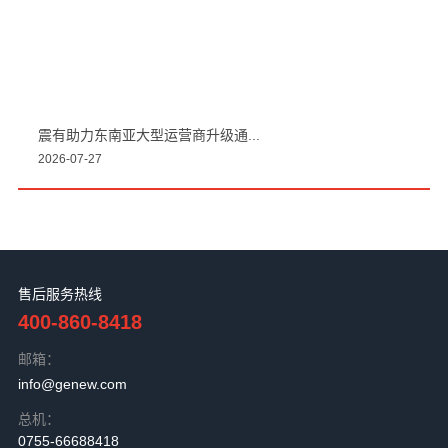
售后服务热线
400-860-8418
邮箱：
info@genew.com
总机：
0755-66688418
地址:
深圳市光明区创投路99号光明凤凰广场2栋28楼
Copyright © 2021.深圳震有科技股份有限公司版权所有
粤ICP备12060512号