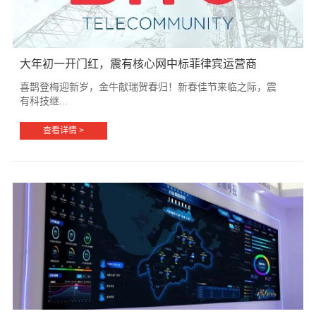
大年初一开门红，震有核心网中标菲律宾运营商
喜鹊登梅迎新岁，金牛献瑞贺春归！新春佳节来临之际，震
有科技继...
查看详情 >