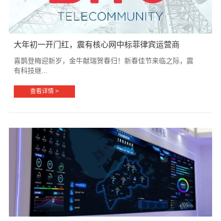
大年初一开门红，震有核心网中标菲律宾运营商
喜鹊登梅迎新岁，金牛献瑞贺春归！新春佳节来临之际，震
有科技继...
查看详情 >