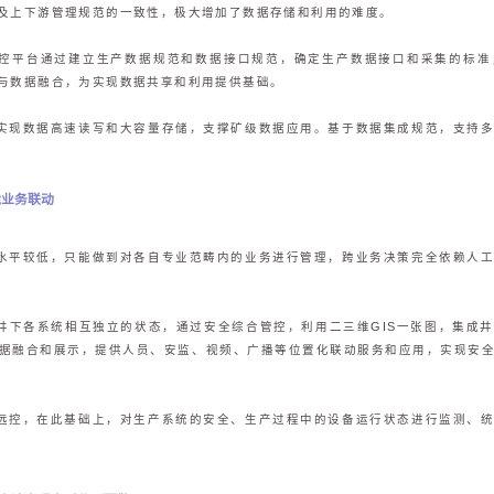
销售量等，可以为领导经营管理决策提供数据支持。