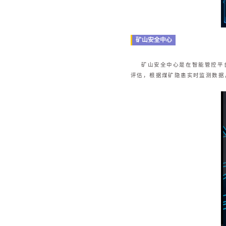
智能管
智能
理功能，