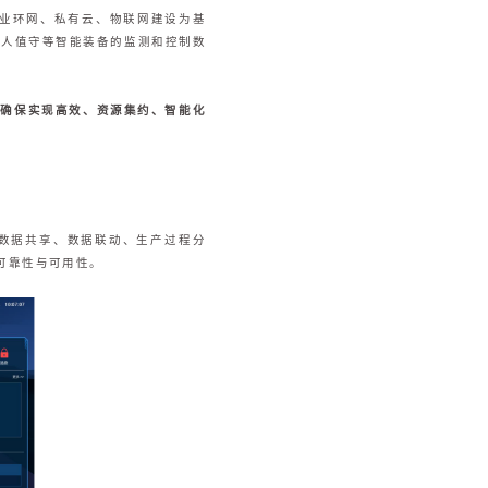
设计年产能560万吨，2014年正式投产。随着智能化
整合和广泛利用，赋能业务增长、指导业务决策、应对经
结合“基础通信+行业数字应用”优势，以万兆工业环网
度融合综采、安全监测、水文、地测、重要场所无人值守
多项功能，为矿井安全生产提供指导决策。
、安全监测、经营管理、应急指挥五大智能中心，确保实