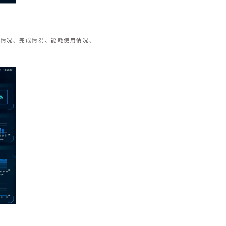
安全监控系统、矿压监测系统等系统数据及指标，形成对
数据运算与分析，为矿山安全决策提供基本的参考依据。