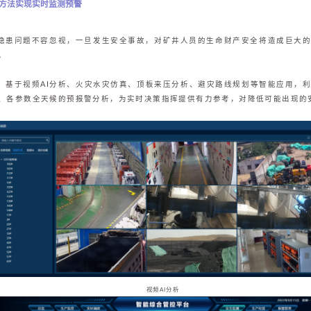
挥中心
指挥中心通过整合各生产系统实时数据，将不同事件和场
急预案的流程化执行，当矿井出现灾害和险情时，能为应