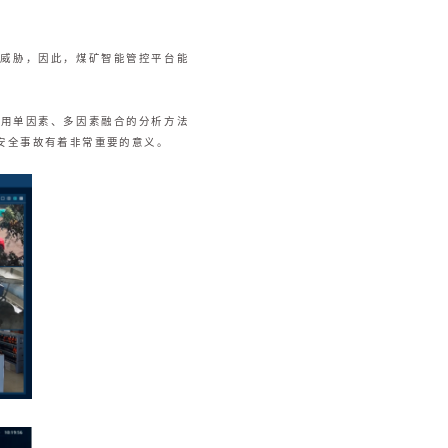
景的应急流程规范化，并提供所需要的数据、资源、工具
急指挥提供指导，为灾害抢险提供科学依据。