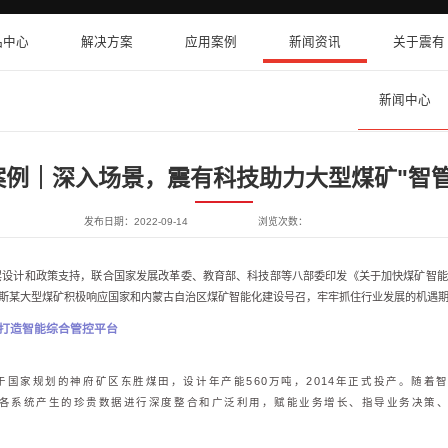
卫星互联网
产品中心
解决方案
资讯
新闻中心
客户案例｜深入场景，
发布日期：
2022-09-
20年以来，国家能源局加强顶层设计和政策支持，联合国家发展
。在此背景下，内蒙古鄂尔多斯某大型煤矿积极响应国家和内蒙古