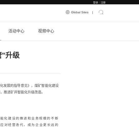
应用案例
新闻资讯
关于震有
新闻中心
活
震有科技助力大型煤矿"智管"升
14
浏览次数：
改革委、教育部、科技部等八部委印发《关于加快煤矿智能化发展
自治区煤矿智能化建设号召，牢牢抓住行业发展的机遇期，推进