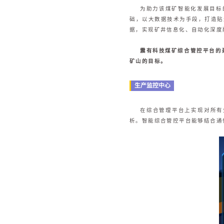
1.
内蒙
扩大，如
追求。
为助
础，以大
据，实现
震有
矿山的目
生产监