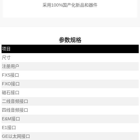
采用100%国产化新品和器件
参数规格
项目
尺寸
注册用户
FXS接口
FXO接口
磁石接口
二线音频接口
四线音频接口
E&M接口
E1接口
GE以太网接口