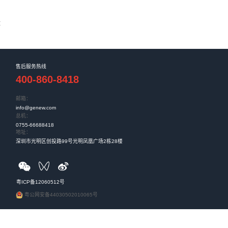
技：一“网”情深，思变谋远
科技高质量发展的密码。“我们一直是顺势而为。”震有科技董
就是变。202...
中标中国联通5G专网服务产品
中标中国联通智网创新中心5G专网服务产品一期集采第三
次中标是运营商对震有科...