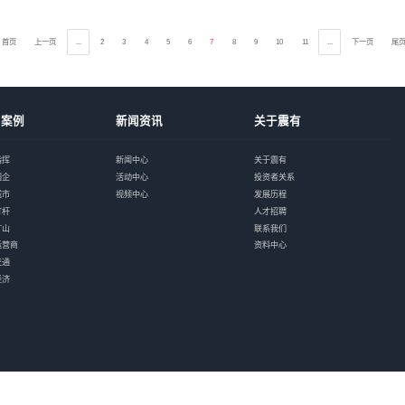
科创中国 │ 震有科
“变”与“不变”，是震有
事长吴闽华介绍，顺势而为，
中标喜报｜震有科技
近日，震有科技以第一名
标包5G专网能力组件。此