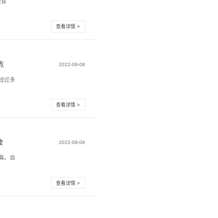
调研新安“数字街区”，震有智联三大智能系统
街道党工委副书记、人大工委主任杨北兵带领新安街道人大代
往新安街道办调研数字...
，震有科技助力大型煤矿"智管"升级
源局加强顶层设计和政策支持，联合国家发展改革委、教育
关于加快煤矿智能化发展...