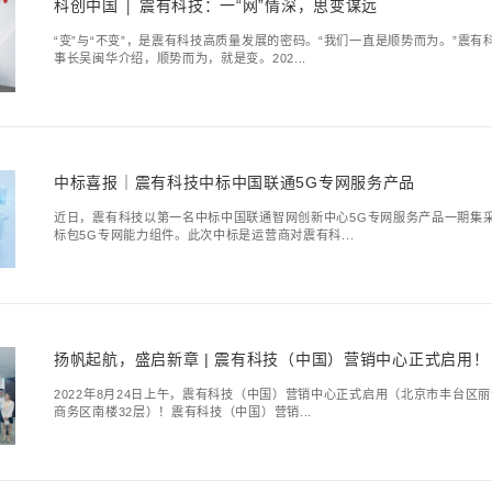
客户案例 | 震有
陕煤集团是陕西省省属特
年的自主创新和安全发展，
吴闽华：聚力卫星
“顺应趋势，把技术做扎
2005年成立至今，公司历