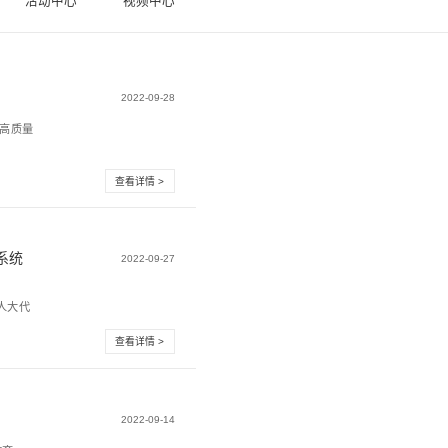
新闻中心
活
体化系统
不短，如果说三年是一个拐点，那从高速发展切换到高质量
能说建设一套应急指挥系...