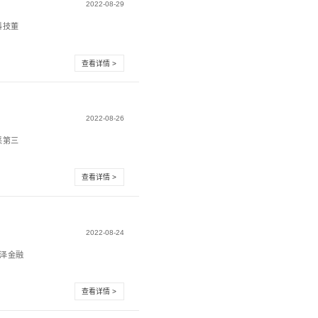
科技携手陕煤集团共建智慧矿山，占领“质”高点
大型能源化工企业，有着“中国西部能源航母”之称。经过多
陕煤集团成功抓住大型...
互联网+工业互联网，寻求变局下的增长突破
实”，这是震有科技董事长吴闽华对公司未来发展的期冀。自
经了多次关于发展方...