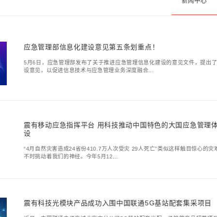
资讯
新闻中心
应急管理部信息化
5月6日，应急管理部发
设意见，以促进信息技术与