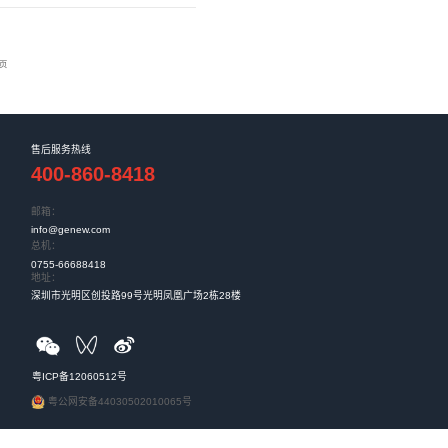
石化化工行业高质量发展...
能综合管控平台2.0
命创新行动计划 （2016-2030 年）》《煤矿机器人重点
智能化发展的...
技助力陕西恒源集团赵家梁和三一煤矿智能化矿