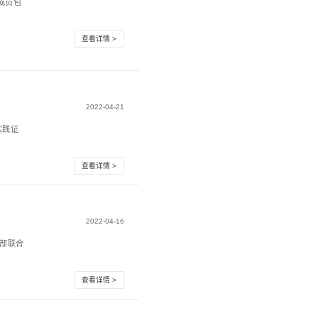
FTTH
人、信息通信管理局局长赵志国19日在发布会上表示，需
网的建设，深化网络的共...
校友来震有参观
学深圳校友会一行莅临震有科技参观交流。此次参观团成员包
技大学副校长及江西省...