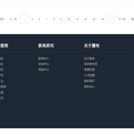
印发《关于“十四五”推动
解决方案 | 煤矿智
国家连续出台《能源技术革
研发目录》《关于加快煤矿
正式签约｜震有科
井建设