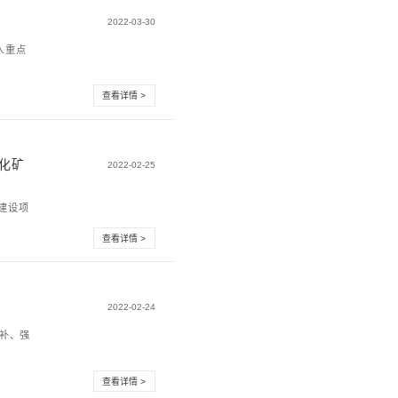
合通信平台
总量52.4亿吨标准煤，占我国能源消费总量的56%。实践证
效利用的经济、...
企监测预警及应急指挥平台
信息化部、国家发展和改革委员会、应急管理部等六部联合