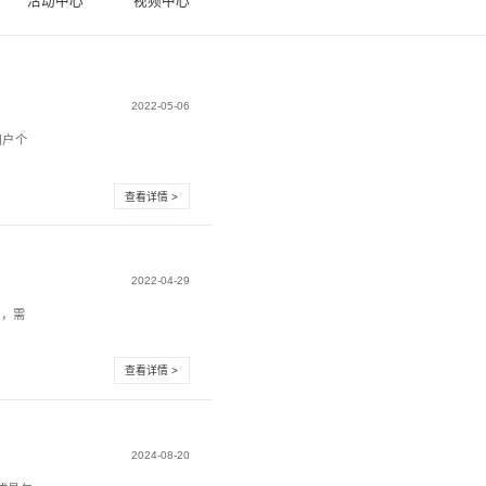
新闻中心
活
不良信息过滤
不断出台《通信短信息服务管理规定》《电信和互联网用户个
规，推动《广告法》《...