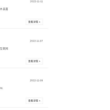
署兰州新区大数据产业园数据机房项目合同
。2023年新年伊始，震有科技就迎来数字能源项目的突
业园数据机房项目合同，...
技中标中国联通海南垃圾短信治理平台
端口接入，按照“谁接入，谁负责”原则承担接入资源管控责
三个环节建立健全相关...