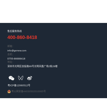
技中标神木嘉元煤矿智能化矿井建设
元煤矿达成重要合作，共同推进煤矿智能化建设。神木县嘉
要经营煤炭的开采、销售...
煤化工综合安全管理平台
的基础产业，具有能源压舱石的战略地位。推动工业互联网
应用，是实现更高质量、...