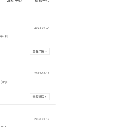
新闻中心
活
CCBN2023震有科技系列主题演讲
视信息网络展览会(简称CCBN2023)主题报告会将于4月
行，本届CC...