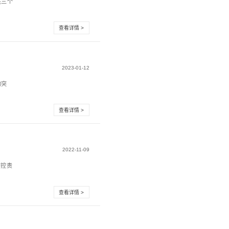
古城5G智慧示范基地建设项目
于南头古城5G智慧示范基地建设项目发布中标公示，深圳
第一名成功中标，建设内...
短信网关、短信中心在云南联通的大突破
有科技连续中标云南联通行业网关、互通网关、在信网关三个
对运营十多年的系统进...