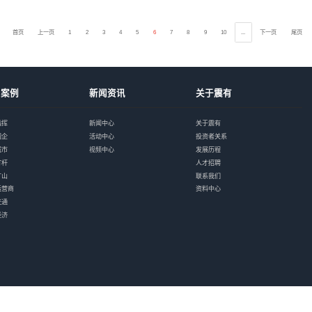
重大项目｜震有科
近日，震有科技与神木嘉
元煤业集团有限责任公司主
解决方案| 煤矿+
煤矿和煤化工是我国重要
在煤矿和煤化工企业的发展