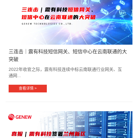
三连击｜震有科技短信网关、短信中心在云南联通的大
突破
2022年收官之际，震有科技连续中标云南联通行业网关、互
通网...
查看详情 >