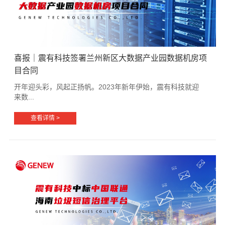
喜报｜震有科技签署兰州新区大数据产业园数据机房项
目合同
开年迎头彩，风起正扬帆。2023年新年伊始，震有科技就迎
来数...
查看详情 >