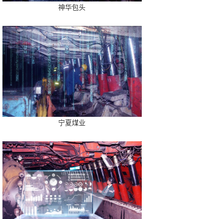
神华包头
宁夏煤业