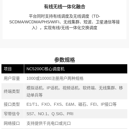
有线无线一体化融合
平台同时支持有线调度及无线调度（TD-
SCDMA/WCDMA/PHS/WIFI、无线集群、短波、卫星通信等接
入），实现有线/无线一体化交换调度
参数规格
项目
NC5200C核心调度机
用户容量
1000或10000注册用户两种规格
模拟话机、IP话机、视频话机、软终端、无线集群、移
终端类型
动单兵等
接口类型
E1/T1、FXO、FXS、E&M、磁石、FEI、IP接口等
窄带信令
SS7、NO.1、Q.SIG、PRI
网络接口
支持提供千兆电口或光口