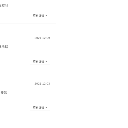
营商开展 GPON 宽带业务
位于非洲萨赫勒地区，是非洲欠发达国家之一。由于长期缺乏
1%。S运营商看准市...
｜震有科技入围江苏联通室外型PON设备采购
震有科技入围江苏联通PON设备采购名录，此次入围标志着震有科
营商市场的应...