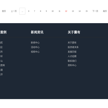
正式签订！中国移动 
9月22日，中国移动公布了
人，震有科技以18.85%的
萧山区应急管理局获
近日，首届全国应急管理
应急管理局被光荣授予“全