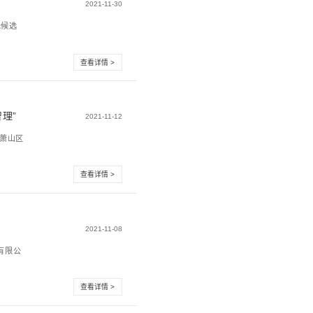
技与山东大学深圳研究院签署战略合作协议
技与山东大学深圳研究院（以下简称“深圳研究院”）举行战略
技董事长、总经理吴...
读懂震有科技化工企业安全管控平台
《关于全面加强危险化学品安全生产工作的意见》指出：要加
治理体系和治理能力现...