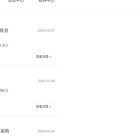
新闻中心
活
技为广东省（肇庆）现场应急指挥临机处置综合
保障
由广东省安委办、广东省森防办、广东省应急管理厅、肇庆市人
理局、怀集县人民...