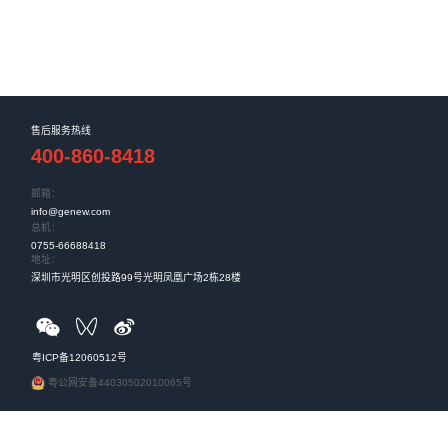
CPE OTN 盒式设备采购框架合同
2021年至2022年CPE OTN 设备集中采购项目中标候选
占比...
国家级荣誉，数字应急平台助力精细化“智理”
系统先进模范和消防忠诚卫士表彰大会在北京举行。萧山区
国应急管理系统先进集体...