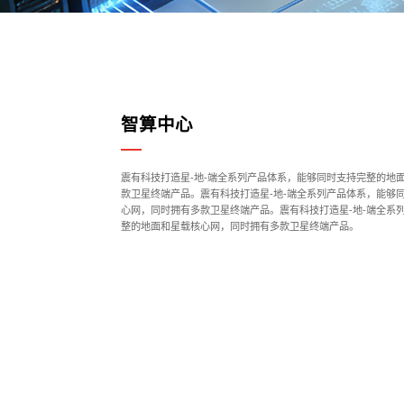
智算中心
卫星