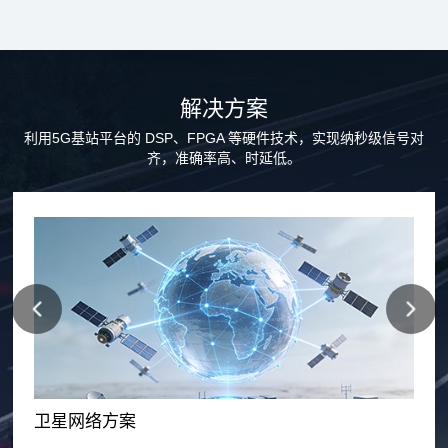
轨星座成为 “空天地一体化” 通信
核心载体的背景下，传统卫星通
信依赖地面核心网导致...
解决方案
利用5G基站平台的 DSP、FPGA 等硬件技术，实现纳秒级信号对
齐，准确率高、时延低。
卫星网络方案
卫