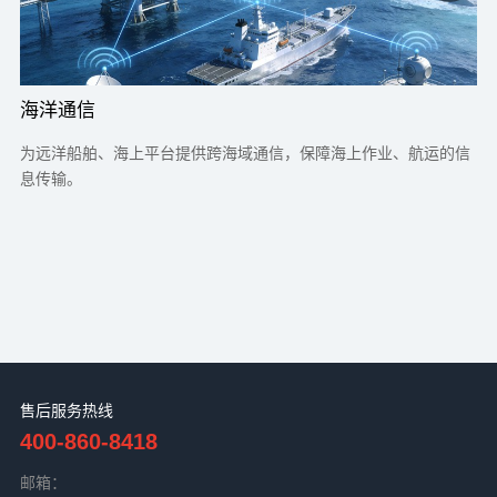
海洋通信
航
为远洋船舶、海上平台提供跨海域通信，保障海上作业、航运的信
通
息传输。
传
售后服务热线
400-860-8418
邮箱：