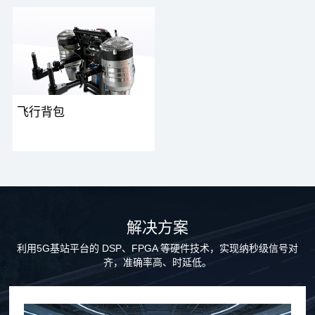
型电动垂直起降飞行器，采用多
验与培训平台。深度融合了合无
旋翼或倾转旋翼布局，具备零跑
人、全向运动模拟舱与VR视觉技
道起降、静音环保、智能...
术，旨在让毫无经验的普通...
飞行背包
飞行背包是便携式单人低空飞行
器，以涡轮或电动系统为动力，
可垂直起降，灵活穿梭于低空
域，适用于应急救援、短距通
勤...
解决方案
利用5G基站平台的 DSP、FPGA 等硬件技术，实现纳秒级信号对
齐，准确率高、时延低。