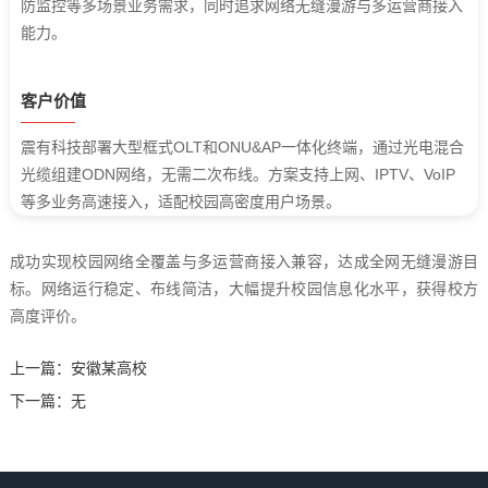
防监控等多场景业务需求，同时追求网络无缝漫游与多运营商接入
能力。
客户价值
震有科技部署大型框式OLT和ONU&AP一体化终端，通过光电混合
光缆组建ODN网络，无需二次布线。方案支持上网、IPTV、VoIP
等多业务高速接入，适配校园高密度用户场景。
成功实现校园网络全覆盖与多运营商接入兼容，达成全网无缝漫游目
标。网络运行稳定、布线简洁，大幅提升校园信息化水平，获得校方
高度评价。
上一篇：
安徽某高校
下一篇：
无