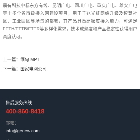
震有科技中标东方有线、昆明广电、四川广电、重庆广电、雄安广电
等十多个省市级接入网建设项目，用于千兆光纤网络升级及智慧社
区、工业园区等场景的部署，其产品具备高密度接入能力，可满足
FTTH/FTTB/FTTR等多样化需求，技术成熟度和产品稳定性获得用户
高度认可。
上一篇：
缅甸 MPT
下一篇：
国家电网公司
售后服务热线
400-860-8418
邮箱：
info@genew.com