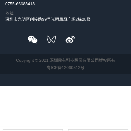
0755-66688418
地址:
深圳市光明区创投路99号光明凤凰广场2栋28楼
Copyright © 2021.深圳震有科技股份有限公司版权所有
粤ICP备12060512号