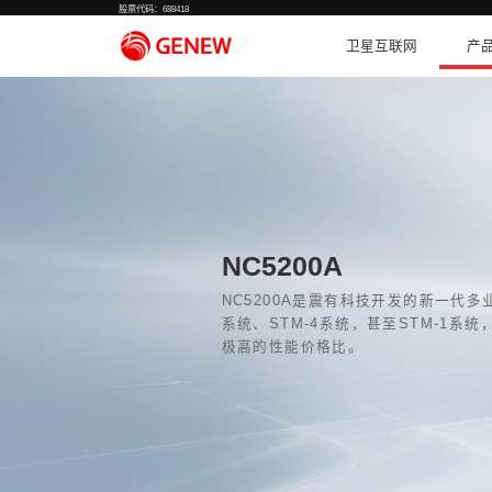
股票代码：688418
NC5200A
NC5200A是震
系统、STM-4