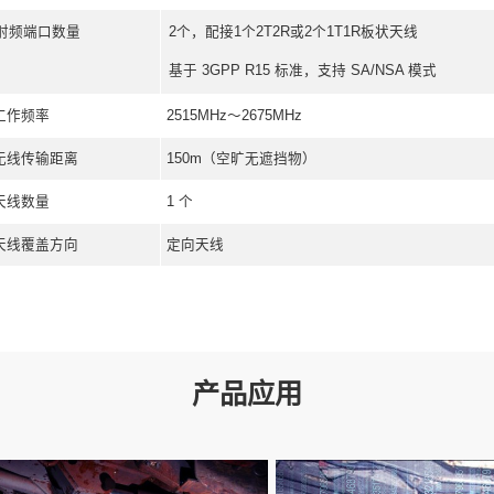
项目
矿用
尺寸
263
重量
约3k
额定工作电压
DC1
工作电流
≤0.4
以太网接口数量
2路全
CAN接口
1路
RS485接口
1路