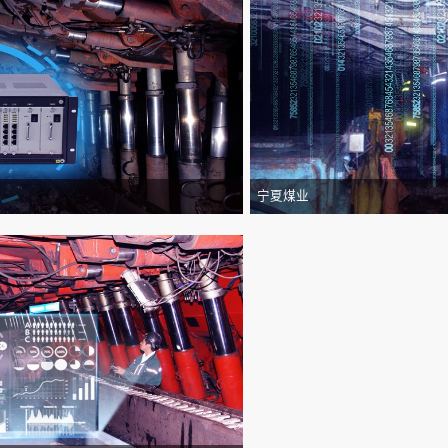
传输方式
TCP
传输速率
10/
信号工作电压峰峰值
1V～
最大传输距离
10
通讯类别及制式
5G 
支持频段
N1、
射频端口数量
2个
基于