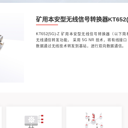
矿用本
KT65
无线通信
数据通