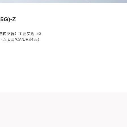
安型无线信号转换器KT652(5G)-
2(5G)-Z 矿用本安型无线信号转换器（以下简称转换
转发功能， 采用 5G NR 技术，将有线接口（以太网/
过无线技术转发到基站，进行双向数据通信。