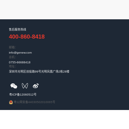
5MHz～2675MHz
0m（空旷无遮挡物）
天线
产品应用