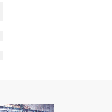
本安型无线信号转换器KT652(5G)-Z
mm×164mm×70.3mm（长×宽×高）
g
2V
A
双工10/100/1000Mbps自适应
半双工20kbps
主从式半双工19200bps