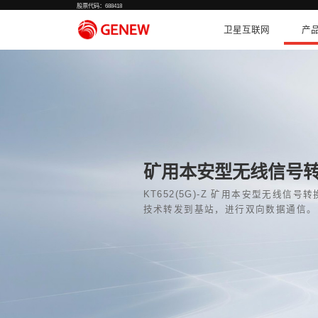
股票代码：688418
矿用本安型
KT652(5G)
技术转发到基站