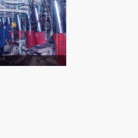
/IP 全双工
100/1000Mbps 自适应
5V
0m（使用 MHYV 型矿用通信电缆）
TDD/FDD NR
N28、N41、N78
，配接1个2T2R或2个1T1R板状天线
 3GPP R15 标准，支持 SA/NSA 模式