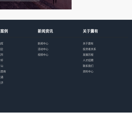
工作频率
251
无线传输距离
15
天线数量
1 个
天线覆盖方向
定向