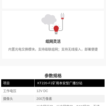
组网灵活
内置光电交换模块，支持级联组网；支持无线接入，部署便捷
参数规格
项目
KT220-F2矿用本安型广播分站
工作电压
12V DC
摄像头
200万像素