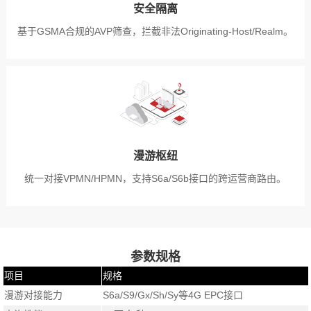
安全隔离
基于GSMA合规的AVP筛查，拦截非法Originating-Host/Realm。
漫游枢纽
统一对接VPMN/HPMN，支持S6a/S6b接口的跨运营商路由。
参数规格
项目
规格
漫游对接能力
S6a/S9/Gx/Sh/Sy等4G EPC接口