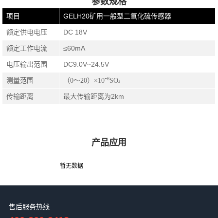
参数规格
项目
GELH20矿用一般型二氧化硫传感器
额定供电电压
DC 18V
额定工作电流
≤60mA
电压输出范围
DC9.0V~24.5V
-
6
测量范围
（0～20）×10
SO
2
传输距离
最大传输距离为2km
产品应用
暂无数据
售后服务热线