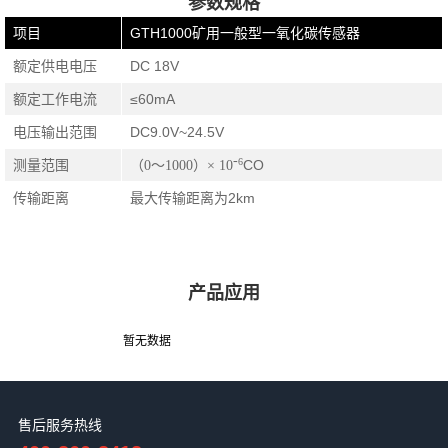
参数规格
项目
GTH1000矿用一般型一氧化碳传感器
额定供电电压
DC 18V
额定工作电流
≤60mA
电压输出范围
DC9.0V~24.5V
-
6
测量范围
CO
（
0～1000）× 10
传输距离
最大传输距离为2km
产品应用
暂无数据
售后服务热线