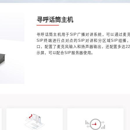
寻呼
寻呼话
SIP终
口，配置