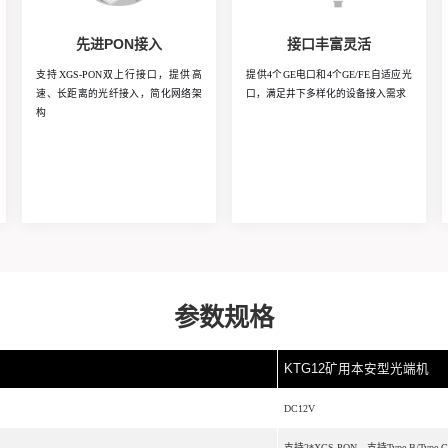
能力，
安防爆，安全可靠
先进PON接入