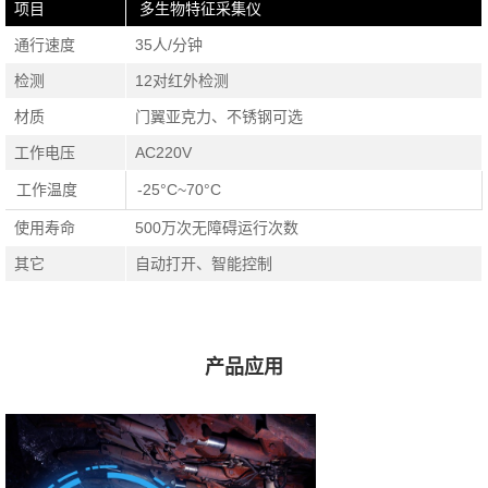
项目
多生物特征采集仪
通行速度
35人/分钟
检测
12对红外检测
材质
门翼亚克力、不锈钢可选
工作电压
AC220V
工作温度
-25°C~70°C
使用寿命
500万次无障碍运行次数
其它
自动打开、智能控制
产品应用