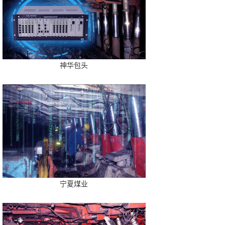
神华包头
宁夏煤业