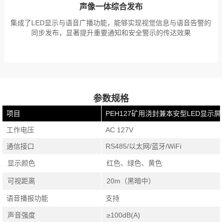
声像一体综合发布
集成了LED显示与语音广播功能，能够实现视觉信息与语音告警的
同步发布，显著提升重要通知和安全警示的传达效果
参数规格
项目
PEH127矿用浇封兼本安型LED显示屏
工作电压
AC 127V
通信接口
RS485/以太网/蓝牙/WiFi
显示颜色
红色、绿色、黄色
可视距离
20m（黑暗中）
语音播报功能
支持
声音强度
≥100dB(A)