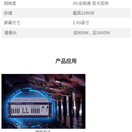
网络类
4G全网通 双卡双待
存储
最高128GB
屏幕尺寸
2.83英寸
摄像头
前800W，后1600W
产品应用