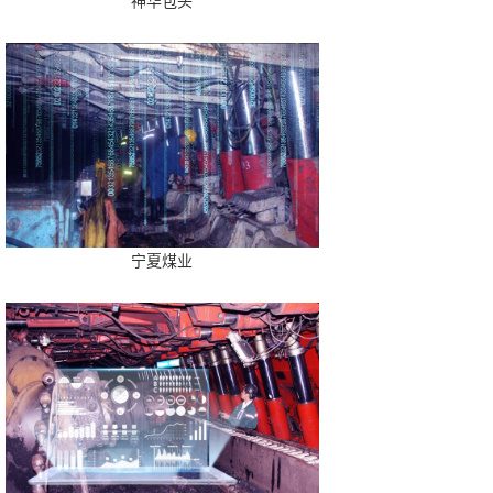
神华包头
宁夏煤业