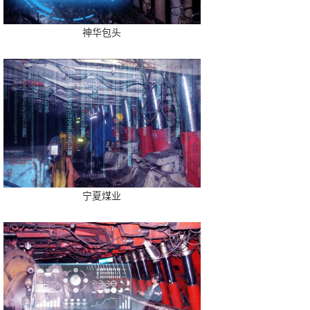
神华包头
宁夏煤业