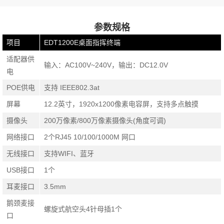
参数规格
项目
EDT1200E桌面指挥终端
适配器供
输入：AC100V~240V，输出：DC12.0V
电
POE供电
支持 IEEE802.3at
屏幕
12.2英寸，1920x1200像素电容屏，支持多点触摸
摄像头
200万像素/800万像素摄像头(角度可调)
网络接口
2个RJ45 10/100/1000M 网口
无线接口
支持WIFI、蓝牙
USB接口
1个
耳麦接口
3.5mm
鹅颈麦接
螺旋式航空头4针母插1个
口