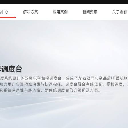
卫星互联网
产品中心
解决方案
00B多媒体双屏调度台
是一款专为统一应急指挥调度系统设计的双屏电容触
度效率与操作便捷性，助力用户实现精准决策与快