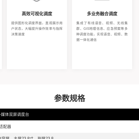
快速指
等多业
性与经
一体化双屏设计
高效可视化调度