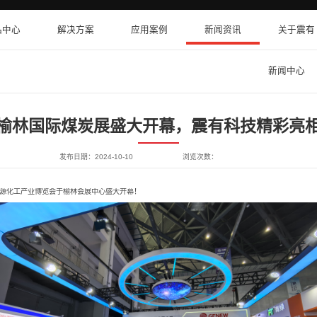
卫星互联网
产品中心
解决方案
资讯
活动中心
榆林国际煤炭展盛
发布日期：
2024-10-
，第十八届榆林国际煤炭暨高端能源化工产业博览会于榆林会展中心盛大