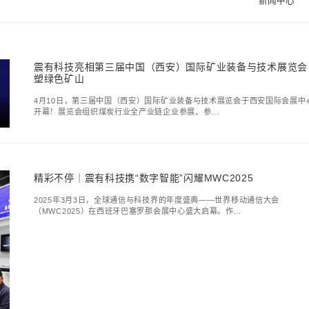
资讯
活动中心
震有科技亮相第三
塑绿色矿山
4月10日，第三届中国
开幕！展览会组织煤炭行业