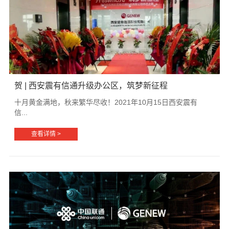
贺 | 西安震有信通升级办公区，筑梦新征程
十月黄金满地，秋来繁华尽收！2021年10月15日西安震有
信...
查看详情 >