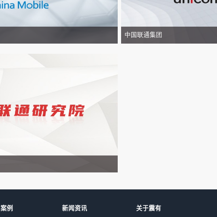
CAXUA
70*100mm
O接口
2路（模式软件可调）
/
-25℃～+55℃
MTBF≥3000小时