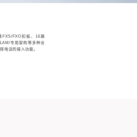
UA/B语音接口扣板
A/B作为一个国产化语音接口扣板，包括2路FXS/
FXO+1路四线音频扣板，可应用在CPCI/VPX/LA
与语音处理扣板配合实现FXS/FXO接口和指挥电