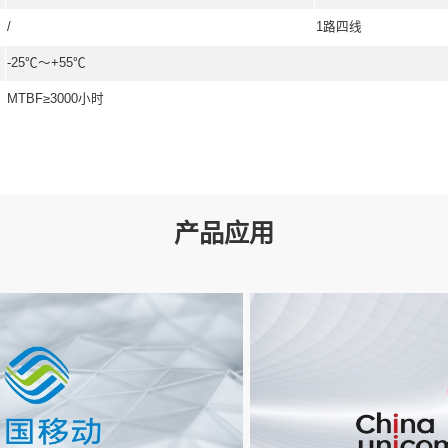
A功耗小于7W；CAXUB功
可适应 -25℃～+55℃ 工作
6W