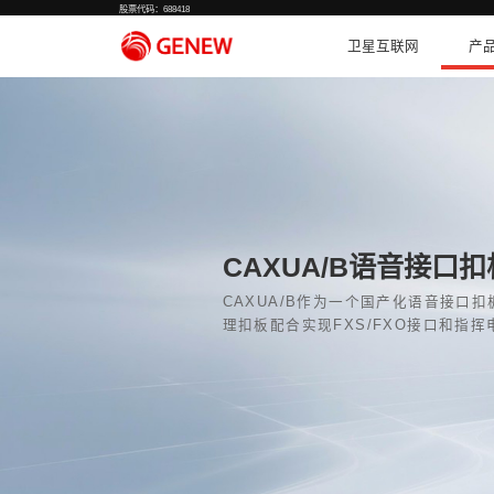
股票代码：688418
CAXUA
CAXUA/B作为
理扣板配合实现F