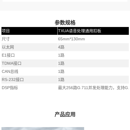
参数规格
项目
TXUA语音处理通用扣板
尺寸
65mm*130mm
以太网
4路
E1接口
1路
TDMA接口
1路
CAN总线
1路
RS-232接口
1路
DSP指标
最大256路G.711并发处理能力，支持G.
产品应用